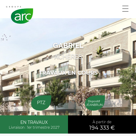
GABRIEL
ACHÈRES
TRAVAUX EN COURS
PTZ
EN TRAVAUX
À partir de
194 333 €
Livraison : 1er trimestre 2027