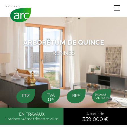
ARBORETUM DE QUINCE
RENNES
TVA
PTZ
5,5%
EN TRAVAUX
À partir de
359 000 €
Livraison : 4ème trimestre 2026