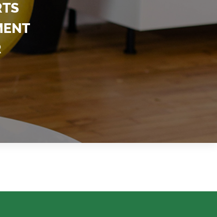
RTS
MENT
R