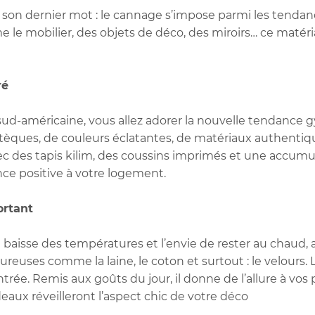
it son dernier mot : le cannage s’impose parmi les tend
 le mobilier, des objets de déco, des miroirs… ce matéria
ré
 sud-américaine, vous allez adorer la nouvelle tendance
ztèques, de couleurs éclatantes, de matériaux authentiq
avec des tapis kilim, des coussins imprimés et une accum
nce positive à votre logement.
ortant
 la baisse des températures et l’envie de rester au chau
ureuses comme la laine, le coton et surtout : le velours.
rentrée. Remis aux goûts du jour, il donne de l’allure à vos
rdeaux réveilleront l’aspect chic de votre déco