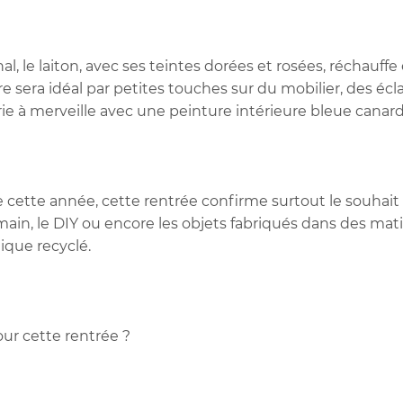
, le laiton, avec ses teintes dorées et rosées, réchauffe 
e sera idéal par petites touches sur du mobilier, des écl
ie à merveille avec une peinture intérieure bleue canard
e cette année, cette rentrée confirme surtout le souhai
main, le
DIY
ou encore les objets fabriqués dans des matiè
tique recyclé.
our cette rentrée ?